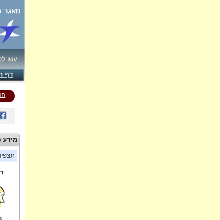
עשו לנ
דף ה
הו
מידע כ
תצפי
די
ג