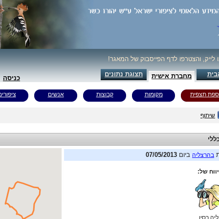
ו לייק, והצטרפו לדף הפייסבוק של המאגר!
בית
תצוגת נתונים
מחברת אישית
כניסה
ספת תצפית
מקומות
קבוצות
אנשים
ציפורים
שיתוף
ללי
ת
ביום
07/05/2013
בהרצליה
ווח של:
ליה רסין