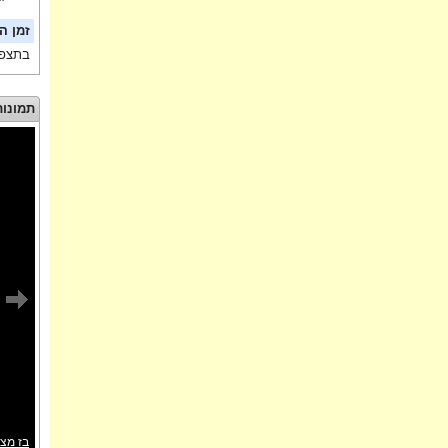
זמן ה
בתצפי
תמונות
בז מצו