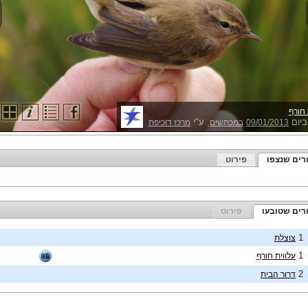
 חורף
ביום
, ע"י
09/01/2013
במכתשים
מרכז דוכיפת
רים שנצפו
פירוט
רים שטובעו
פירוט
1
צוצלת
1
עלווית חורף
2
דרור הבית