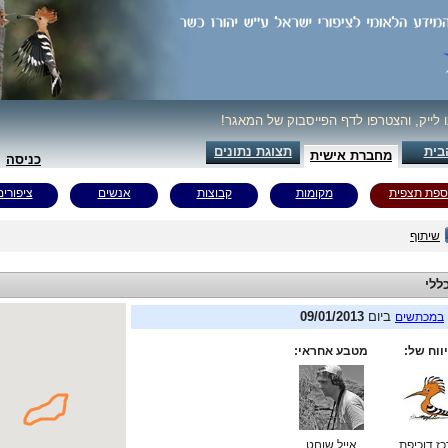
ו לייק, והצטרפו לדף הפייסבוק של המאגר!
בית
תצוגת נתונים
מחברת אישית
כניסה
ספת תצפית
מקומות
קבוצות
אנשים
ציפורים
שיתוף
ללי
ביום
09/01/2013
במכתשים
ווח של:
מטבע אחראי:
ז דוכיפת
אייל שוחט