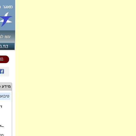
עשו לנ
דף ה
הו
מידע כ
טיבוע
די
מרכ