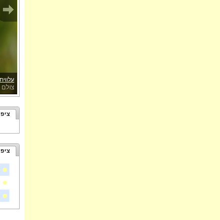
עלווית
צולם 
ציפו
ציפו