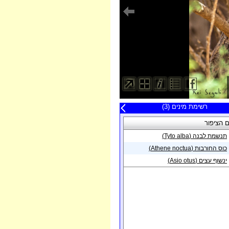
20 תצפיות אחרונות
רשימת מינים (3)
פה
 הציפור
תאריך
תנשמת לבנה (Tyto alba)
פית בנקודה באזור
15/07/2015
 מונד
כוס החורבות (Athene noctua)
פית באזור
עמק
ינשוף עצים (Asio otus)
26/05/2014
ר
פית באזור
רבדים
28/02/2014
פית באזור
ציפורי
27/02/2014
פית בנקודה באזור
21/02/2014
דוד
פית באזור
ראש
21/02/2014