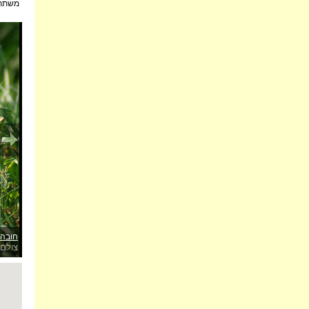
משתת:
חובה 
צולם 