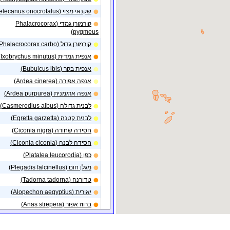
שקנאי מצוי (Pelecanus onocrotalus)
18/01/2014
כפר רופין
תצפית באזור
קורמורן גמדי (Phalacrocorax
טיבוע ותצפית באזור
07/01/2014
pygmeus)
דודאים
קורמורן גדול (Phalacrocorax carbo)
תצפית באזור
אורים -
20/12/2013
מזרח
אנפית גמדית (Ixobrychus minutus)
תצפית באזור
אנפית בקר (Bubulcus ibis)
אורים -
20/12/2013
מערב
אנפה אפורה (Ardea cinerea)
תצפית באזור
שדות
20/12/2013
אנפה ארגמנית (Ardea purpurea)
הנגב
לבנית גדולה (Casmerodius albus)
תצפית בנקודה באזור
10/12/2013
אשל הנשיא
לבנית קטנה (Egretta garzetta)
חסידה שחורה (Ciconia nigra)
תצפית בנקודה באזור
19/11/2013
באר שבע (עיר)
חסידה לבנה (Ciconia ciconia)
תצפית בנקודה באזור
19/11/2013
כפן (Platalea leucorodia)
באר שבע (עיר)
מגלן חום (Plegadis falcinellus)
תצפית בנקודה באזור
15/11/2013
טדורנה (Tadorna tadorna)
משאבי שדה - טללים
יאורית (Alopechon aegyptius)
תצפית בנקודה באזור
15/11/2013
שדה בוקר
ברווז אפור (Anas strepera)
תצפית בנקודה באזור
15/11/2013
ברווז צהוב-מצח (Anas penelope)
ירוחם
ברכיה (Anas platyrhynchos)