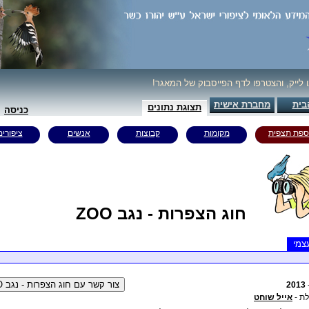
נו לייק, והצטרפו לדף הפייסבוק של המאגר
בית
מחברת אישית
תצוגת נתונים
כניסה
ספת תצפית
מקומות
קבוצות
אנשים
ציפורים
חוג הצפרות - נגב ZOO
צמי
2013
הלת
אייל שוחט