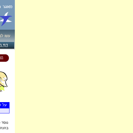
עשו ל!
דף ה
הו
על ע
נוסד -
בהנ -