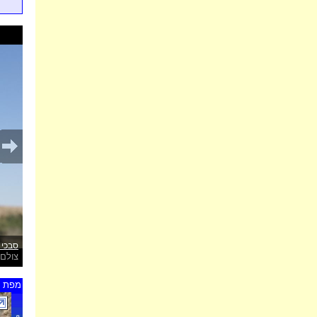
סבכי ר
צולם 
מפת ת