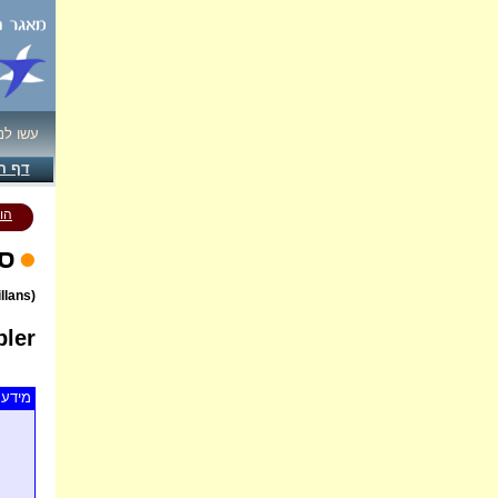
עשו לנ
דף ה
הו
סב
(Sylvia cantillans)
bler
מידע 