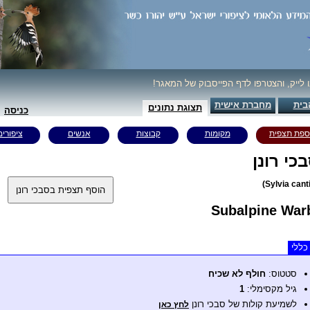
ו לייק, והצטרפו לדף הפייסבוק של המאגר!
בית
מחברת אישית
תצוגת נתונים
כניסה
ספת תצפית
מקומות
קבוצות
אנשים
ציפורים
כי רונן
Subalpine War
כללי
סטטוס:
חולף לא שכיח
גיל מקסימלי:
1
לשמיעת קולות של סבכי רונן
לחץ כאן