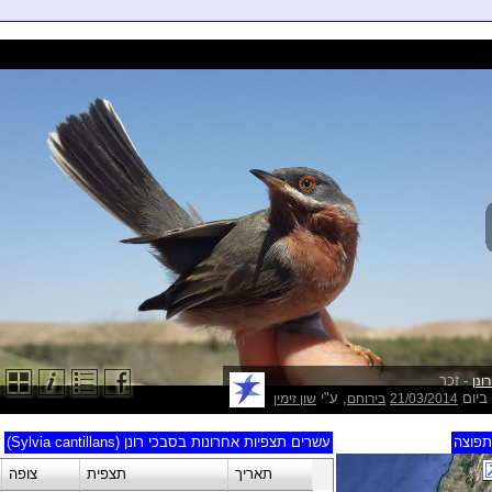
- זכר
ונן
ביום
, ע"י
21/03/2014
בירוחם
שון זימין
פוצה
עשרים תצפיות אחרונות בסבכי רונן (Sylvia cantillans)
תאריך
תצפית
צופה