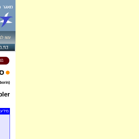
עשו לנ
דף ה
הו
סב
(Sylvia borin)
ler
מידע 