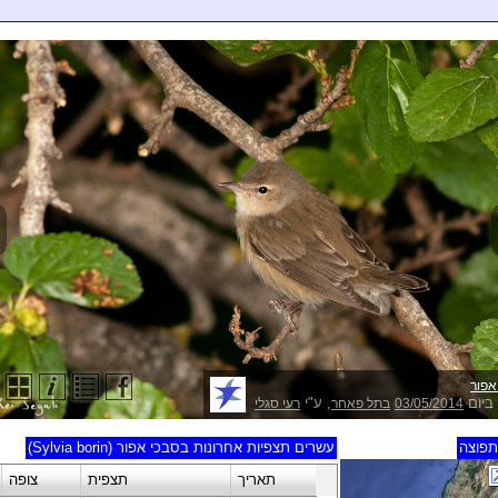
אפור
ביום
, ע"י
03/05/2014
בתל פאחר
רעי סגלי
פוצה
עשרים תצפיות אחרונות בסבכי אפור (Sylvia borin)
תאריך
תצפית
צופה