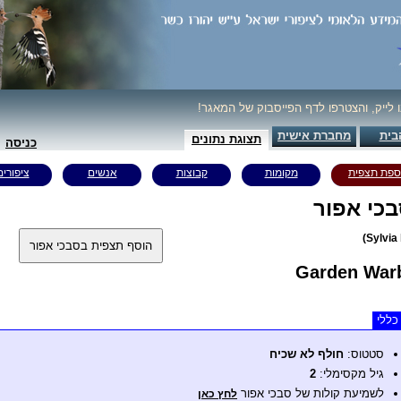
ו לייק, והצטרפו לדף הפייסבוק של המאגר!
בית
מחברת אישית
תצוגת נתונים
כניסה
ספת תצפית
מקומות
קבוצות
אנשים
ציפורים
כי אפור
Garden Warb
כללי
סטטוס:
חולף לא שכיח
גיל מקסימלי:
2
לשמיעת קולות של סבכי אפור
לחץ כאן