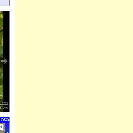
סבכי 
צולם 
מפת ת