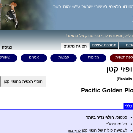
ו לייק, והצטרפו לדף הפייסבוק של המאגר!
בית
מחברת אישית
תצוגת נתונים
כניסה
ספת תצפית
מקומות
קבוצות
אנשים
ציפורים
פזי קטן
Pacific Golden Pl
כללי
סטטוס:
חולף נדיר ביותר
גיל מקסימלי:
לשמיעת קולות של חופזי קטן
לחץ כאן