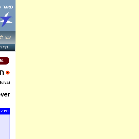
עשו לנ
דף ה
הו
חו
(Pluvialis fulva)
over
מידע 