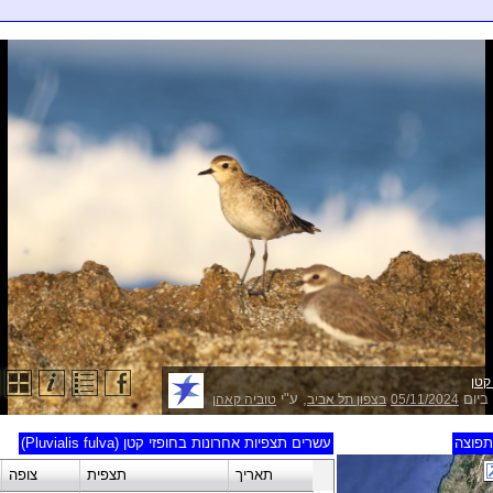
קטן
ביום
, ע"י
05/11/2024
בצפון תל אביב
טוביה קאהן
פוצה
עשרים תצפיות אחרונות בחופזי קטן (Pluvialis fulva)
תאריך
תצפית
צופה