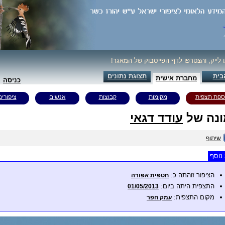
ו לייק, והצטרפו לדף הפייסבוק של המאגר!
בית
תצוגת נתונים
מחברת אישית
כניסה
ספת תצפית
מקומות
קבוצות
אנשים
ציפורים
נה של
עודד דגאי
שיתוף
נוסף
הציפור זוהתה כ:
חטפית אפורה
התצפית היתה ביום:
01/05/2013
מקום התצפית:
עמק חפר