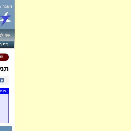
עשו לנ
דף ה
הו
תמו
מידע 