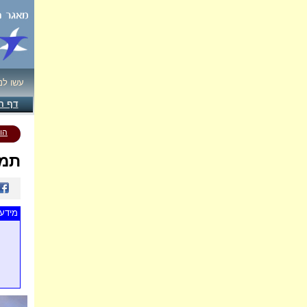
עשו לנ
דף ה
הו
תמו
מידע 