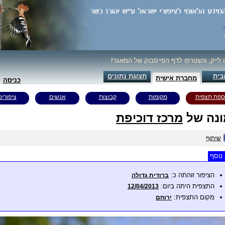
ו לייק, והצטרפו לדף הפייסבוק של המאגר!
בית
תצוגת נתונים
מחברת אישית
כניסה
ספת תצפית
מקומות
קבוצות
אנשים
ציפורים
נה של
מרכז דוכיפת
שיתוף
נוסף
הציפור זוהתה כ:
ברודית גדולה
התצפית היתה ביום:
12/04/2013
מקום התצפית:
ירוחם