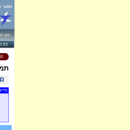
עשו לנ
דף ה
הו
תמו
מידע 