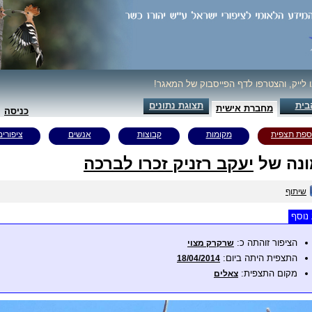
ו לייק, והצטרפו לדף הפייסבוק של המאגר!
בית
תצוגת נתונים
מחברת אישית
כניסה
ספת תצפית
מקומות
קבוצות
אנשים
ציפורים
נה של
יעקב רזניק זכרו לברכה
שיתוף
נוסף
הציפור זוהתה כ:
שרקרק מצוי
התצפית היתה ביום:
18/04/2014
מקום התצפית:
צאלים