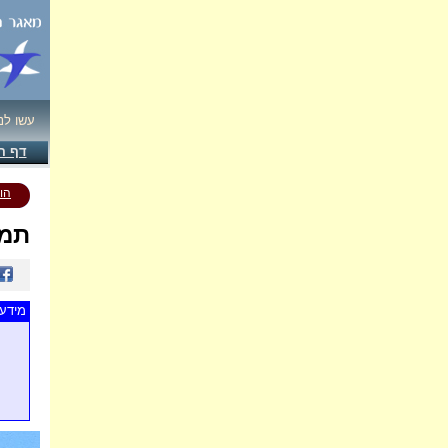
עשו לנ
דף ה
הו
תמו
מידע 