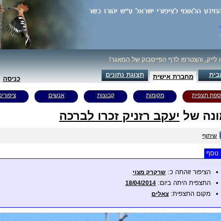
ו לייק, והצטרפו לדף הפייסבוק של המאגר!
בית
תצוגת נתונים
מחברת אישית
כניסה
ספת תצפית
מקומות
קבוצות
אנשים
ציפורים
נה של
יעקב רזניק זכרו לברכה
שיתוף
נוסף
הציפור זוהתה כ:
שרקרק מצוי
התצפית היתה ביום:
18/04/2014
מקום התצפית:
צאלים