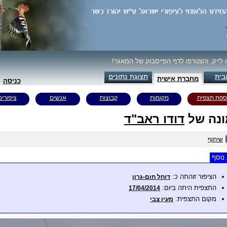
ו לייק, והצטרפו לדף הפייסבוק של המאגר!
בית
תצוגת נתונים
מחברת אישית
כניסה
ספת תצפית
מקומות
קבוצות
אנשים
ציפורים
נה של
דודו ראב"ד
שיתוף
נוסף
הציפור זוהתה כ:
דוחל חום-גרון
התצפית היתה ביום:
17/04/2014
מקום התצפית:
מעין צבי