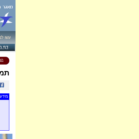
עשו לנ
דף ה
הו
תמו
מידע 