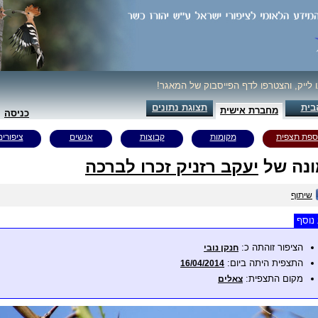
ו לייק, והצטרפו לדף הפייסבוק של המאגר!
בית
תצוגת נתונים
מחברת אישית
כניסה
ספת תצפית
מקומות
קבוצות
אנשים
ציפורים
נה של
יעקב רזניק זכרו לברכה
שיתוף
נוסף
הציפור זוהתה כ:
חנקן נובי
התצפית היתה ביום:
16/04/2014
מקום התצפית:
צאלים