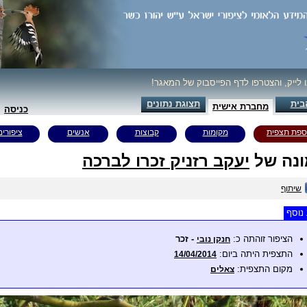
ו לייק, והצטרפו לדף הפייסבוק של המאגר!
בית
תצוגת נתונים
מחברת אישית
כניסה
ספת תצפית
מקומות
קבוצות
אנשים
ציפורים
נה של
יעקב רזניק זכרו לברכה
שיתוף
נוסף
הציפור זוהתה כ:
- זכר
חנקן נובי
התצפית היתה ביום:
14/04/2014
מקום התצפית:
צאלים