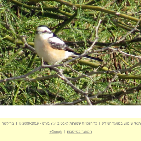
תנאי שימוש במאגר המידע
| כל הזכויות שמורות לאכטוב יעוץ בע"מ - 2009-2019 © |
צור קשר
המאגר בפייסבוק
|
Google+