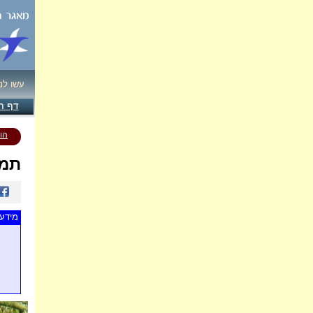
עשו לנ
דף ה
הו
תמו
מידע 