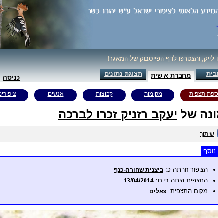
ו לייק, והצטרפו לדף הפייסבוק של המאגר!
בית
תצוגת נתונים
מחברת אישית
כניסה
ספת תצפית
מקומות
קבוצות
אנשים
ציפורים
נה של
יעקב רזניק זכרו לברכה
שיתוף
נוסף
הציפור זוהתה כ:
ביצנית שחורת-כנף
התצפית היתה ביום:
13/04/2014
מקום התצפית:
צאלים