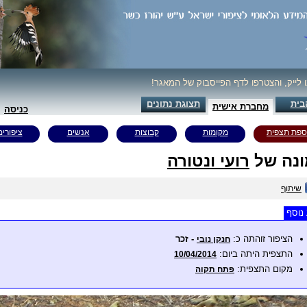
ו לייק, והצטרפו לדף הפייסבוק של המאגר!
בית
תצוגת נתונים
מחברת אישית
כניסה
ספת תצפית
מקומות
קבוצות
אנשים
ציפורים
נה של
רועי ונטורה
שיתוף
נוסף
הציפור זוהתה כ:
- זכר
חנקן נובי
התצפית היתה ביום:
10/04/2014
מקום התצפית:
פתח תקוה