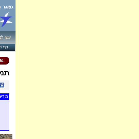
עשו לנ
דף ה
הו
תמו
מידע 