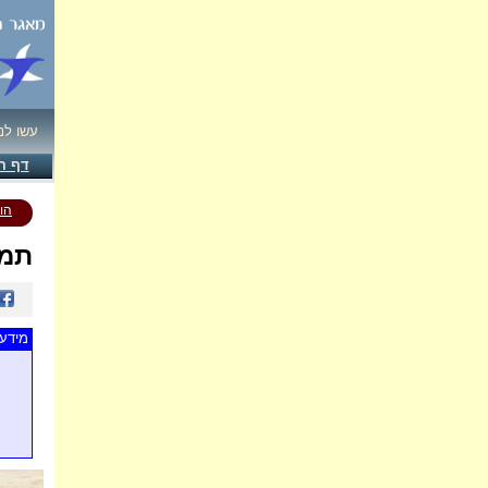
עשו לנ
דף ה
הו
תמו
מידע 