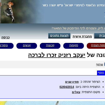
ו לייק, והצטרפו לדף הפייסבוק של המאגר!
בית
תצוגת נתונים
מחברת אישית
כניסה
ספת תצפית
מקומות
קבוצות
אנשים
ציפורים
נה של
יעקב רזניק זכרו לברכה
שיתוף
נוסף
הציפור זוהתה כ:
פפיון עצים
התצפית היתה ביום:
02/04/2014
מקום התצפית:
צאלים