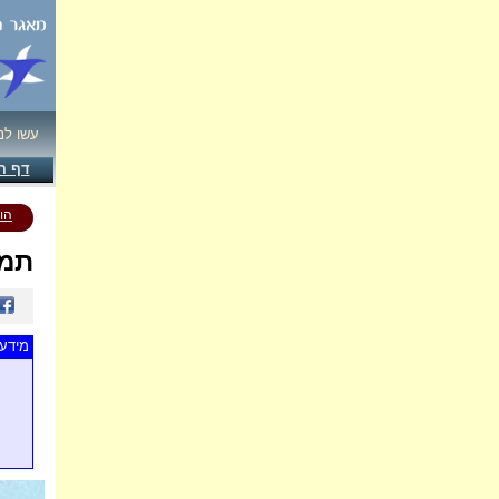
עשו לנ
דף ה
הו
תמו
מידע 