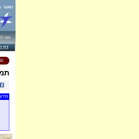
עשו לנ
דף ה
הו
תמו
מידע 