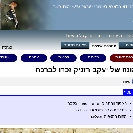
ו לייק, והצטרפו לדף הפייסבוק של המאגר!
בית
תצוגת נתונים
מחברת אישית
כניסה
ספת תצפית
מקומות
קבוצות
אנשים
ציפורים
נה של
יעקב רזניק זכרו לברכה
שיתוף
נוסף
הציפור זוהתה כ:
- נקבה
שרשיר מצוי
התצפית היתה ביום:
27/03/2014
מקום התצפית:
צאלים