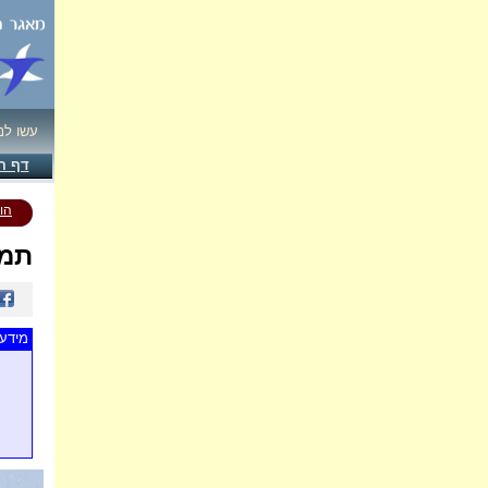
עשו לנ
דף ה
הו
תמו
מידע 