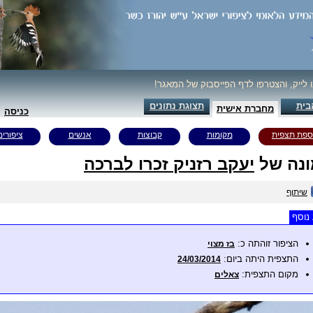
ו לייק, והצטרפו לדף הפייסבוק של המאגר!
בית
תצוגת נתונים
מחברת אישית
כניסה
ספת תצפית
מקומות
קבוצות
אנשים
ציפורים
נה של
יעקב רזניק זכרו לברכה
שיתוף
נוסף
הציפור זוהתה כ:
בז מצוי
התצפית היתה ביום:
24/03/2014
מקום התצפית:
צאלים