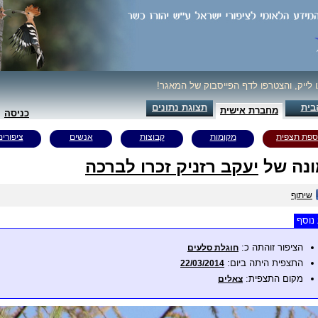
ו לייק, והצטרפו לדף הפייסבוק של המאגר!
בית
תצוגת נתונים
מחברת אישית
כניסה
ספת תצפית
מקומות
קבוצות
אנשים
ציפורים
נה של
יעקב רזניק זכרו לברכה
שיתוף
נוסף
הציפור זוהתה כ:
חוגלת סלעים
התצפית היתה ביום:
22/03/2014
מקום התצפית:
צאלים