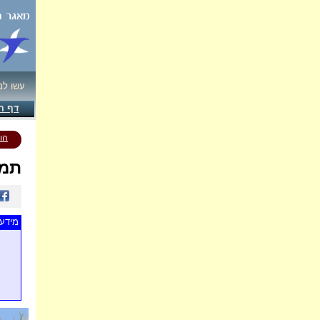
עשו לנ
דף ה
הו
תמו
מידע 