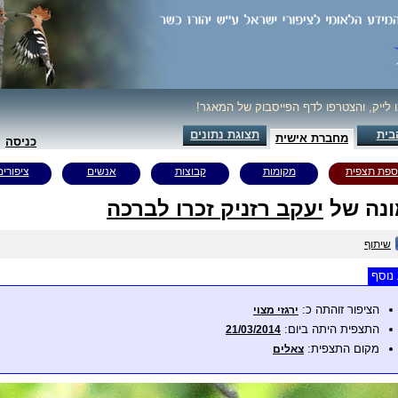
ו לייק, והצטרפו לדף הפייסבוק של המאגר!
בית
תצוגת נתונים
מחברת אישית
כניסה
ספת תצפית
מקומות
קבוצות
אנשים
ציפורים
נה של
יעקב רזניק זכרו לברכה
שיתוף
נוסף
הציפור זוהתה כ:
ירגזי מצוי
התצפית היתה ביום:
21/03/2014
מקום התצפית:
צאלים