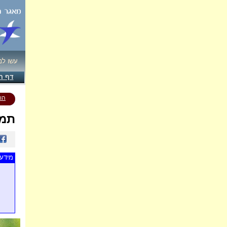
עשו לנ
דף ה
הו
תמו
מידע 