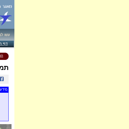
עשו לנ
דף ה
הו
תמו
מידע 