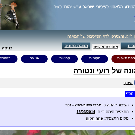
ו לייק, והצטרפו לדף הפייסבוק של המאגר!
בית
תצוגת נתונים
מחברת אישית
כניסה
ספת תצפית
מקומות
קבוצות
אנשים
ציפורים
נה של
רועי ונטורה
שיתוף
נוסף
הציפור זוהתה כ:
- זכר
סבכי שחור-ראש
התצפית היתה ביום:
18/03/2014
מקום התצפית:
פתח תקוה