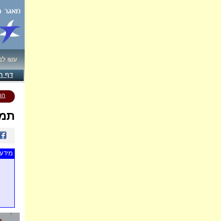
עשו לנ
דף ה
הו
תמו
מידע 