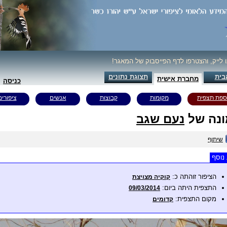
ו לייק, והצטרפו לדף הפייסבוק של המאגר!
בית
תצוגת נתונים
מחברת אישית
כניסה
ספת תצפית
מקומות
קבוצות
אנשים
ציפורים
נה של
נעם שגב
שיתוף
נוסף
הציפור זוהתה כ:
קוקיה מצויצת
התצפית היתה ביום:
09/03/2014
מקום התצפית:
קדומים