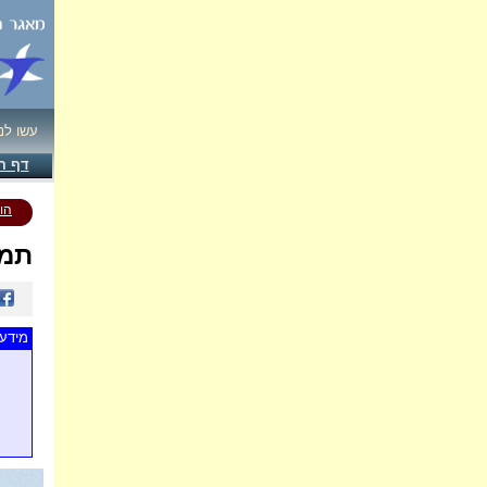
עשו לנ
דף ה
הו
תמו
מידע 