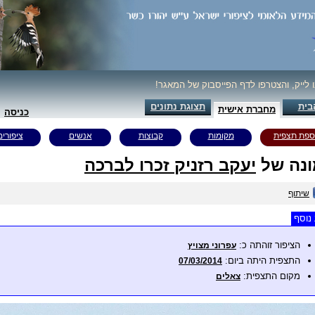
ו לייק, והצטרפו לדף הפייסבוק של המאגר!
בית
תצוגת נתונים
מחברת אישית
כניסה
ספת תצפית
מקומות
קבוצות
אנשים
ציפורים
נה של
יעקב רזניק זכרו לברכה
שיתוף
נוסף
הציפור זוהתה כ:
עפרוני מצויץ
התצפית היתה ביום:
07/03/2014
מקום התצפית:
צאלים