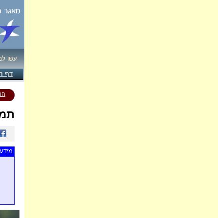
עשו לנ
דף ה
הו
תמו
מידע 