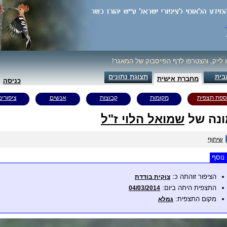
ו לייק, והצטרפו לדף הפייסבוק של המאגר!
בית
תצוגת נתונים
מחברת אישית
כניסה
ספת תצפית
מקומות
קבוצות
אנשים
ציפורים
נה של
שמואל הלוי ז"ל
שיתוף
נוסף
הציפור זוהתה כ:
צוקית בודדת
התצפית היתה ביום:
04/03/2014
מקום התצפית:
גמלא