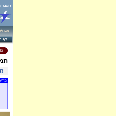
עשו לנ
דף ה
הו
תמו
מידע 