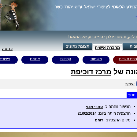
ו לייק, והצטרפו לדף הפייסבוק של המאגר!
בית
תצוגת נתונים
מחברת אישית
כניסה
ספת תצפית
מקומות
קבוצות
אנשים
ציפורים
נה של
מרכז דוכיפת
שיתוף
נוסף
הציפור זוהתה כ:
סתרי מצוי
התצפית היתה ביום:
21/02/2014
מקום התצפית:
ירוחם