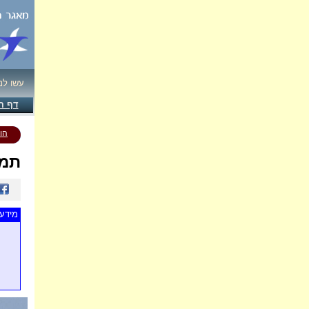
עשו לנ
דף ה
הו
תמו
מידע 