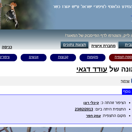
ו לייק, והצטרפו לדף הפייסבוק של המאגר!
בית
תצוגת נתונים
מחברת אישית
כניסה
ספת תצפית
מקומות
קבוצות
אנשים
ציפורים
נה של
עודד דגאי
שיתוף
נוסף
הציפור זוהתה כ:
קיכלי רונן
התצפית היתה ביום:
23/02/2013
מקום התצפית:
עמק חפר