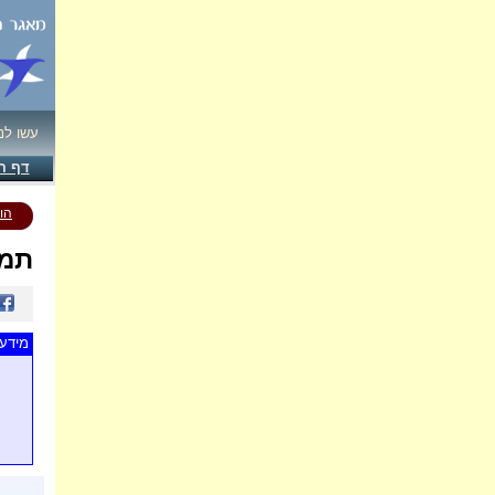
עשו לנ
דף ה
הו
תמו
מידע 