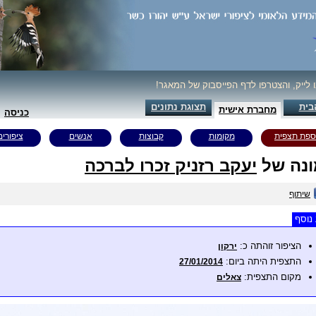
ו לייק, והצטרפו לדף הפייסבוק של המאגר!
בית
תצוגת נתונים
מחברת אישית
כניסה
ספת תצפית
מקומות
קבוצות
אנשים
ציפורים
נה של
יעקב רזניק זכרו לברכה
שיתוף
נוסף
הציפור זוהתה כ:
ירקון
התצפית היתה ביום:
27/01/2014
מקום התצפית:
צאלים