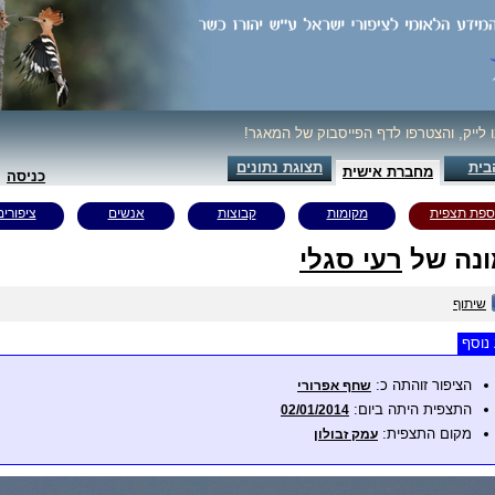
ו לייק, והצטרפו לדף הפייסבוק של המאגר!
בית
תצוגת נתונים
מחברת אישית
כניסה
ספת תצפית
מקומות
קבוצות
אנשים
ציפורים
נה של
רעי סגלי
שיתוף
נוסף
הציפור זוהתה כ:
שחף אפרורי
התצפית היתה ביום:
02/01/2014
מקום התצפית:
עמק זבולון