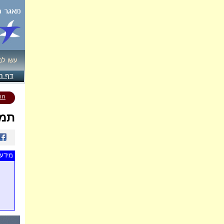
עשו לנ
דף ה
הו
תמו
מידע 