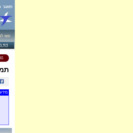
עשו לנ
דף ה
הו
תמו
מידע 