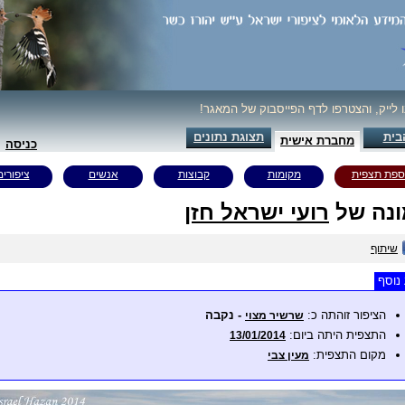
ו לייק, והצטרפו לדף הפייסבוק של המאגר!
בית
תצוגת נתונים
מחברת אישית
כניסה
ספת תצפית
מקומות
קבוצות
אנשים
ציפורים
נה של
רועי ישראל חזן
שיתוף
נוסף
הציפור זוהתה כ:
- נקבה
שרשיר מצוי
התצפית היתה ביום:
13/01/2014
מקום התצפית:
מעין צבי