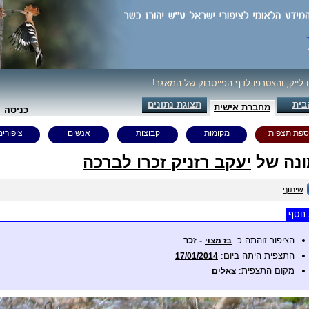
ו לייק, והצטרפו לדף הפייסבוק של המאגר!
בית
תצוגת נתונים
מחברת אישית
כניסה
ספת תצפית
מקומות
קבוצות
אנשים
ציפורים
נה של
יעקב רזניק זכרו לברכה
שיתוף
נוסף
הציפור זוהתה כ:
- זכר
בז מצוי
התצפית היתה ביום:
17/01/2014
מקום התצפית:
צאלים