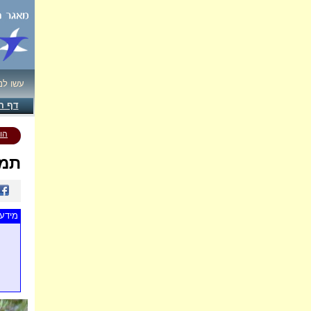
עשו לנ
דף ה
הו
תמו
מידע 