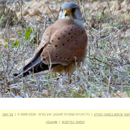
תנאי שימוש במאגר המידע
| כל הזכויות שמורות לאכטוב יעוץ בע"מ - 2009-2019 © |
צור קשר
המאגר בפייסבוק
|
Google+