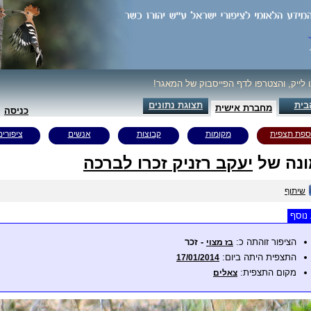
ו לייק, והצטרפו לדף הפייסבוק של המאגר!
בית
תצוגת נתונים
מחברת אישית
כניסה
ספת תצפית
מקומות
קבוצות
אנשים
ציפורים
נה של
יעקב רזניק זכרו לברכה
שיתוף
נוסף
הציפור זוהתה כ:
- זכר
בז מצוי
התצפית היתה ביום:
17/01/2014
מקום התצפית:
צאלים