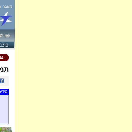
עשו לנ
דף ה
הו
תמו
מידע 