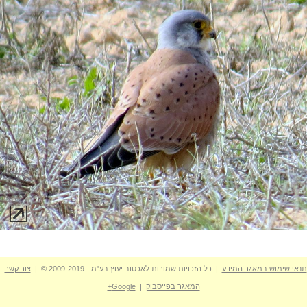
תנאי שימוש במאגר המידע
| כל הזכויות שמורות לאכטוב יעוץ בע"מ - 2009-2019 © |
צור קשר
המאגר בפייסבוק
|
Google+