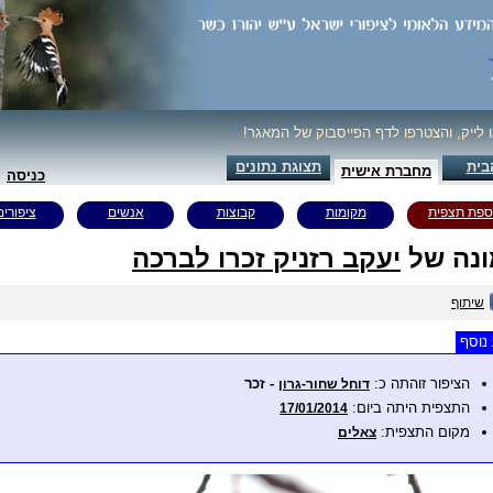
ו לייק, והצטרפו לדף הפייסבוק של המאגר!
בית
תצוגת נתונים
מחברת אישית
כניסה
ספת תצפית
מקומות
קבוצות
אנשים
ציפורים
נה של
יעקב רזניק זכרו לברכה
שיתוף
נוסף
הציפור זוהתה כ:
- זכר
דוחל שחור-גרון
התצפית היתה ביום:
17/01/2014
מקום התצפית:
צאלים