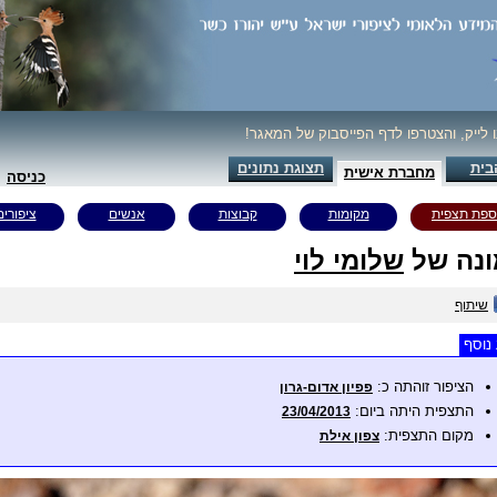
ו לייק, והצטרפו לדף הפייסבוק של המאגר!
בית
תצוגת נתונים
מחברת אישית
כניסה
ספת תצפית
מקומות
קבוצות
אנשים
ציפורים
נה של
שלומי לוי
שיתוף
נוסף
הציפור זוהתה כ:
פפיון אדום-גרון
התצפית היתה ביום:
23/04/2013
מקום התצפית:
צפון אילת