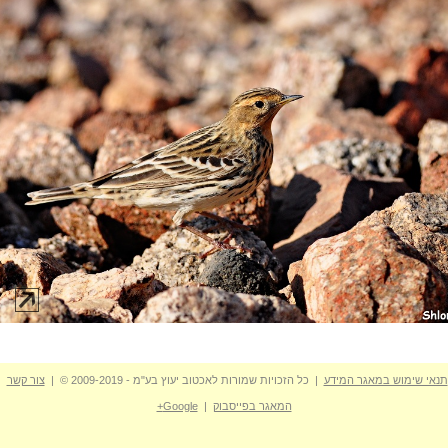
תנאי שימוש במאגר המידע
| כל הזכויות שמורות לאכטוב יעוץ בע"מ - 2009-2019 © |
צור קשר
המאגר בפייסבוק
|
Google+