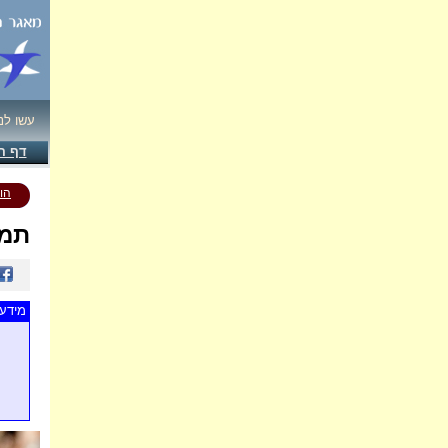
עשו לנ
דף ה
הו
תמו
מידע 