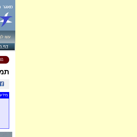
עשו לנ
דף ה
הו
תמו
מידע 