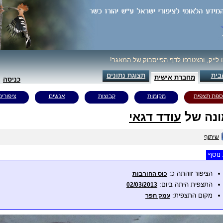
ו לייק, והצטרפו לדף הפייסבוק של המאגר!
בית
תצוגת נתונים
מחברת אישית
כניסה
ספת תצפית
מקומות
קבוצות
אנשים
ציפורים
נה של
עודד דגאי
שיתוף
נוסף
הציפור זוהתה כ:
כוס החורבות
התצפית היתה ביום:
02/03/2013
מקום התצפית:
עמק חפר