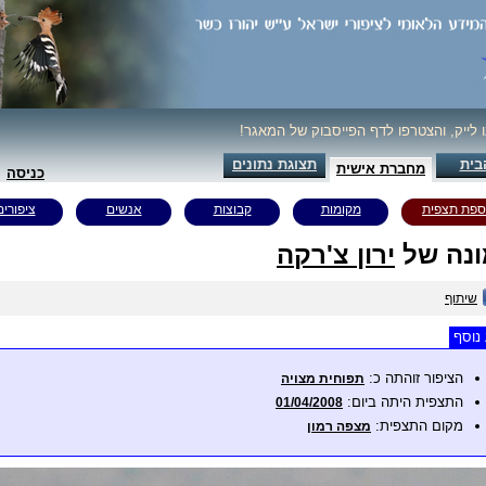
ו לייק, והצטרפו לדף הפייסבוק של המאגר!
בית
תצוגת נתונים
מחברת אישית
כניסה
ספת תצפית
מקומות
קבוצות
אנשים
ציפורים
נה של
ירון צ'רקה
שיתוף
נוסף
הציפור זוהתה כ:
תפוחית מצויה
התצפית היתה ביום:
01/04/2008
מקום התצפית:
מצפה רמון