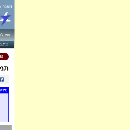
עשו לנ
דף ה
הו
תמו
מידע 