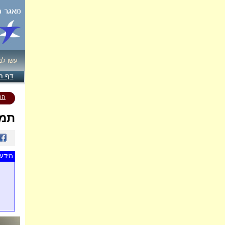
עשו לנ
דף ה
הו
תמו
מידע 