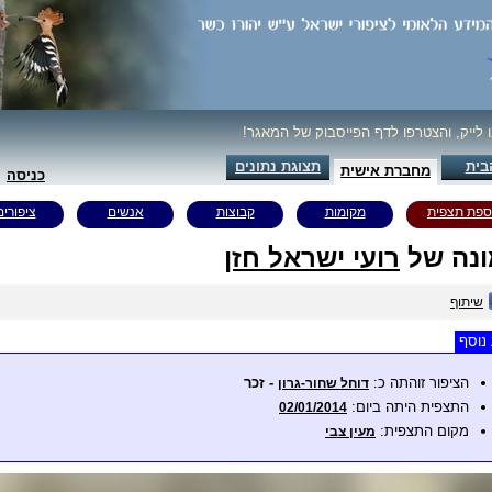
ו לייק, והצטרפו לדף הפייסבוק של המאגר!
בית
תצוגת נתונים
מחברת אישית
כניסה
ספת תצפית
מקומות
קבוצות
אנשים
ציפורים
נה של
רועי ישראל חזן
שיתוף
נוסף
הציפור זוהתה כ:
- זכר
דוחל שחור-גרון
התצפית היתה ביום:
02/01/2014
מקום התצפית:
מעין צבי