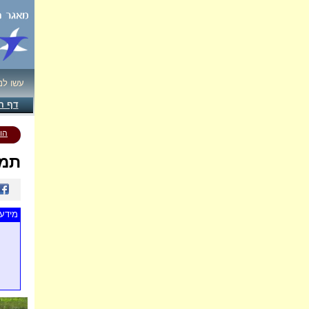
עשו לנ
דף ה
הו
תמו
מידע 