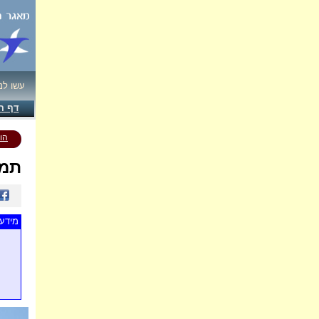
עשו לנ
דף ה
הו
תמו
מידע 