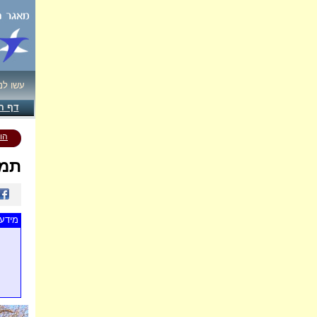
עשו לנ
דף ה
הו
תמו
מידע 