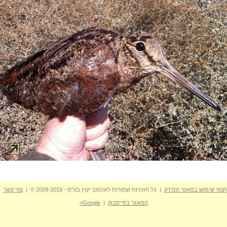
תנאי שימוש במאגר המידע
| כל הזכויות שמורות לאכטוב יעוץ בע"מ - 2009-2019 © |
צור קשר
המאגר בפייסבוק
|
Google+