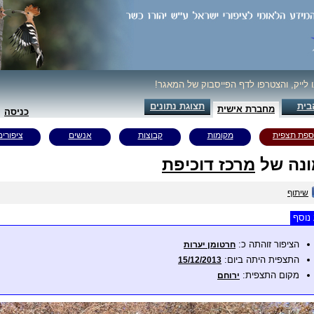
ו לייק, והצטרפו לדף הפייסבוק של המאגר!
בית
תצוגת נתונים
מחברת אישית
כניסה
ספת תצפית
מקומות
קבוצות
אנשים
ציפורים
נה של
מרכז דוכיפת
שיתוף
נוסף
הציפור זוהתה כ:
חרטומן יערות
התצפית היתה ביום:
15/12/2013
מקום התצפית:
ירוחם