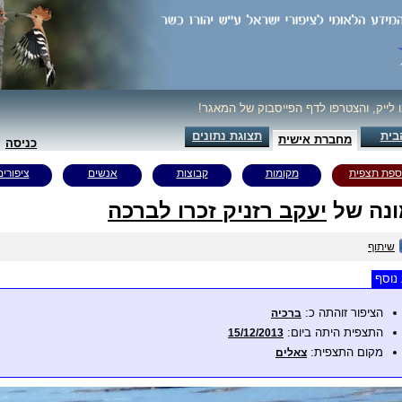
ו לייק, והצטרפו לדף הפייסבוק של המאגר!
בית
תצוגת נתונים
מחברת אישית
כניסה
ספת תצפית
מקומות
קבוצות
אנשים
ציפורים
נה של
יעקב רזניק זכרו לברכה
שיתוף
נוסף
הציפור זוהתה כ:
ברכיה
התצפית היתה ביום:
15/12/2013
מקום התצפית:
צאלים