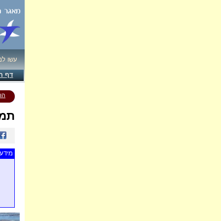
עשו לנ
דף ה
הו
תמו
מידע 