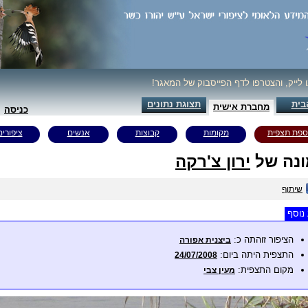
ו לייק, והצטרפו לדף הפייסבוק של המאגר!
בית
תצוגת נתונים
מחברת אישית
כניסה
ספת תצפית
מקומות
קבוצות
אנשים
ציפורים
נה של
ירון צ'רקה
שיתוף
נוסף
הציפור זוהתה כ:
ביצנית אפורה
התצפית היתה ביום:
24/07/2008
מקום התצפית:
מעין צבי