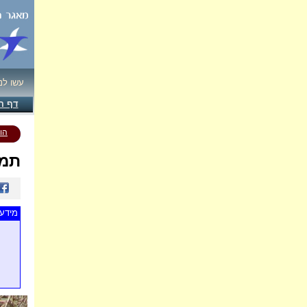
עשו לנ
דף ה
הו
תמו
מידע 