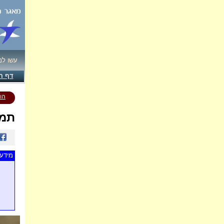
עשו לנ
דף ה
הו
תמו
מידע 