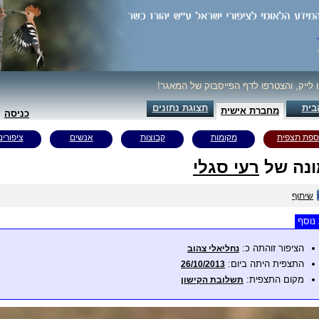
ו לייק, והצטרפו לדף הפייסבוק של המאגר!
בית
תצוגת נתונים
מחברת אישית
כניסה
ספת תצפית
מקומות
קבוצות
אנשים
ציפורים
נה של
רעי סגלי
שיתוף
נוסף
הציפור זוהתה כ:
נחליאלי צהוב
התצפית היתה ביום:
26/10/2013
מקום התצפית:
תשלובת הקישון