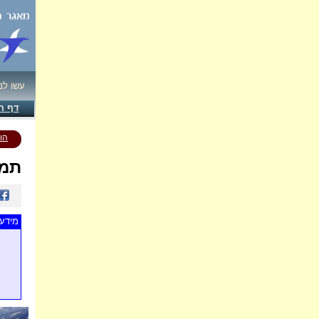
עשו לנ
דף ה
הו
תמו
מידע 