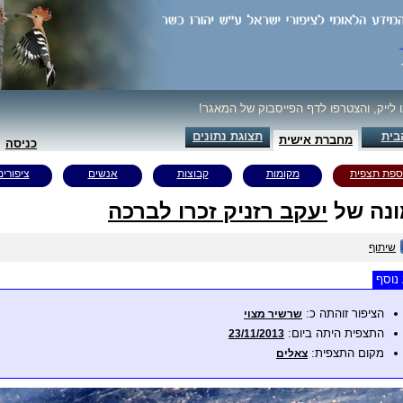
ו לייק, והצטרפו לדף הפייסבוק של המאגר!
בית
תצוגת נתונים
מחברת אישית
כניסה
ספת תצפית
מקומות
קבוצות
אנשים
ציפורים
נה של
יעקב רזניק זכרו לברכה
שיתוף
נוסף
הציפור זוהתה כ:
שרשיר מצוי
התצפית היתה ביום:
23/11/2013
מקום התצפית:
צאלים