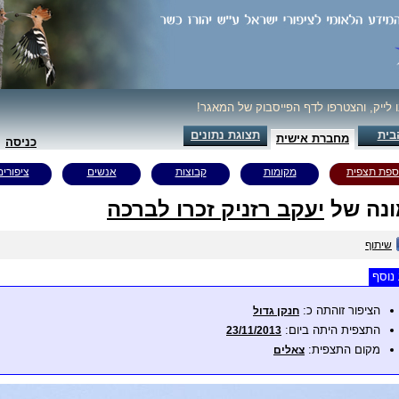
ו לייק, והצטרפו לדף הפייסבוק של המאגר!
בית
תצוגת נתונים
מחברת אישית
כניסה
ספת תצפית
מקומות
קבוצות
אנשים
ציפורים
נה של
יעקב רזניק זכרו לברכה
שיתוף
נוסף
הציפור זוהתה כ:
חנקן גדול
התצפית היתה ביום:
23/11/2013
מקום התצפית:
צאלים