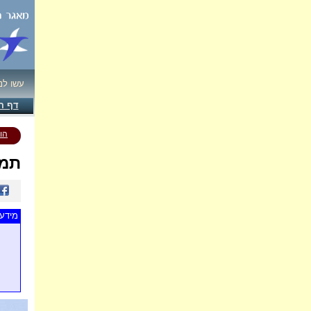
עשו לנ
דף ה
הו
תמו
מידע 