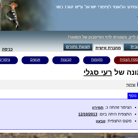
ו לייק, והצטרפו לדף הפייסבוק של המאגר!
בית
תצוגת נתונים
מחברת אישית
כניסה
ספת תצפית
מקומות
קבוצות
אנשים
ציפורים
נה של
רעי סגלי
שיתוף
נוסף
הציפור זוהתה כ:
תמירון
התצפית היתה ביום:
12/10/2013
מקום התצפית:
טבעון