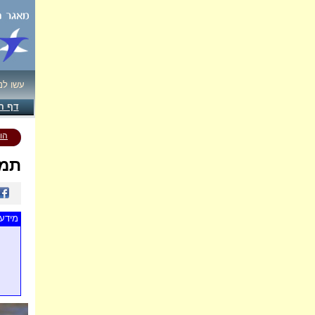
עשו לנ
דף ה
הו
תמו
מידע 