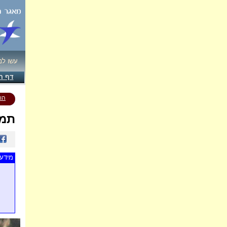
עשו לנ
דף ה
הו
תמו
מידע 