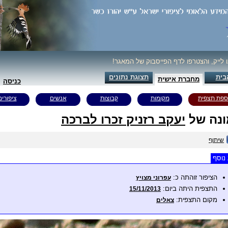
ו לייק, והצטרפו לדף הפייסבוק של המאגר!
בית
תצוגת נתונים
מחברת אישית
כניסה
ספת תצפית
מקומות
קבוצות
אנשים
ציפורים
נה של
יעקב רזניק זכרו לברכה
שיתוף
נוסף
הציפור זוהתה כ:
עפרוני מצויץ
התצפית היתה ביום:
15/11/2013
מקום התצפית:
צאלים