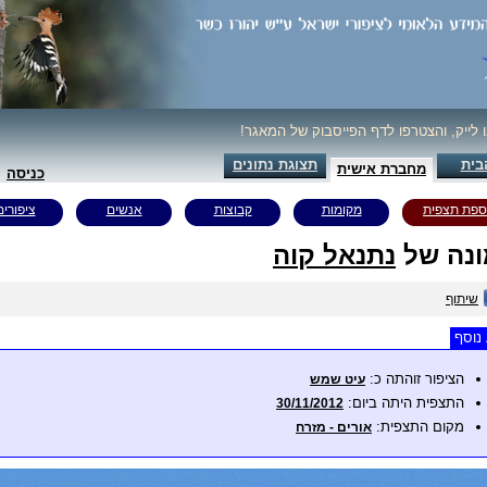
ו לייק, והצטרפו לדף הפייסבוק של המאגר!
בית
תצוגת נתונים
מחברת אישית
כניסה
ספת תצפית
מקומות
קבוצות
אנשים
ציפורים
נה של
נתנאל קוה
שיתוף
נוסף
הציפור זוהתה כ:
עיט שמש
התצפית היתה ביום:
30/11/2012
מקום התצפית:
אורים - מזרח