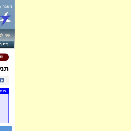
עשו לנ
דף ה
הו
תמו
מידע 