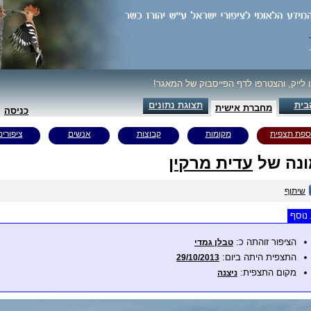
ו לייק, והצטרפו לדף הפייסבוק של המאגר!
בית
תצוגת נתונים
מחברת אישית
כניסה
ספת תצפית
מקומות
קבוצות
אנשים
ציפורים
נה של
עדית מרקין
שיתוף
נוסף
הציפור זוהתה כ:
טבלן גמדי
התצפית היתה ביום:
29/10/2013
מקום התצפית:
ניצנה