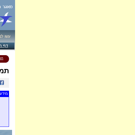
עשו לנ
דף ה
הו
תמו
מידע 